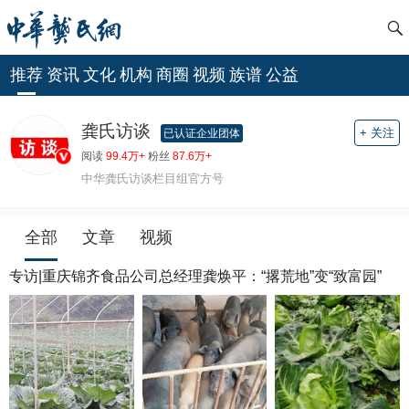
推荐
资讯
文化
机构
商圈
视频
族谱
公益
龚氏访谈
+ 关注
已认证企业团体
阅读
99.4万+
粉丝
87.6万+
中华龚氏访谈栏目组官方号
全部
文章
视频
专访|重庆锦齐食品公司总经理龚焕平：“撂荒地”变“致富园”