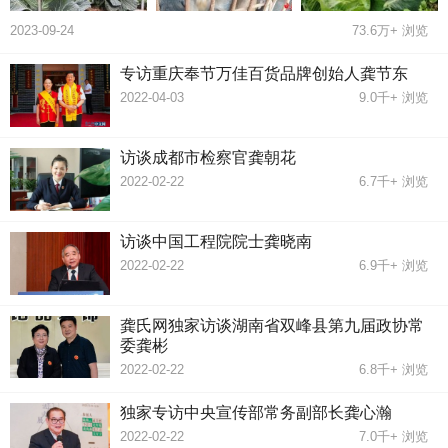
2023-09-24
73.6万+
浏览
专访重庆奉节万佳百货品牌创始人龚节东
2022-04-03
9.0千+
浏览
访谈成都市检察官龚朝花
2022-02-22
6.7千+
浏览
访谈中国工程院院士龚晓南
2022-02-22
6.9千+
浏览
龚氏网独家访谈湖南省双峰县第九届政协常
委龚彬
2022-02-22
6.8千+
浏览
独家专访中央宣传部常务副部长龚心瀚
2022-02-22
7.0千+
浏览