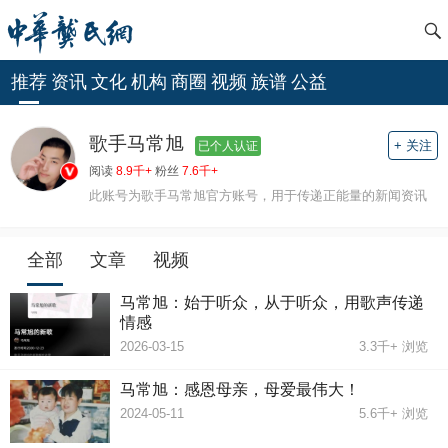
推荐
资讯
文化
机构
商圈
视频
族谱
公益
歌手马常旭
+ 关注
已个人认证
阅读
8.9千+
粉丝
7.6千+
此账号为歌手马常旭官方账号，用于传递正能量的新闻资讯
全部
文章
视频
马常旭：始于听众，从于听众，用歌声传递
情感
2026-03-15
3.3千+
浏览
马常旭：感恩母亲，母爱最伟大！
2024-05-11
5.6千+
浏览