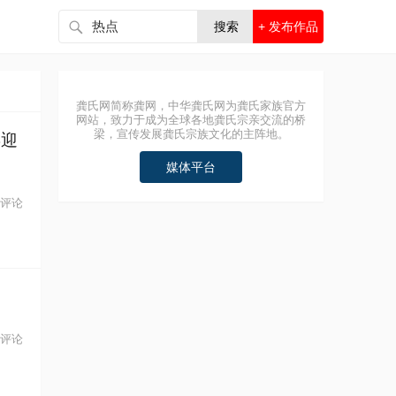
搜索
+ 发布作品
龚氏网简称龚网，中华龚氏网为龚氏家族官方
网站，致力于成为全球各地龚氏宗亲交流的桥
梁，宣传发展龚氏宗族文化的主阵地。
喜迎
媒体平台
 评论
 评论