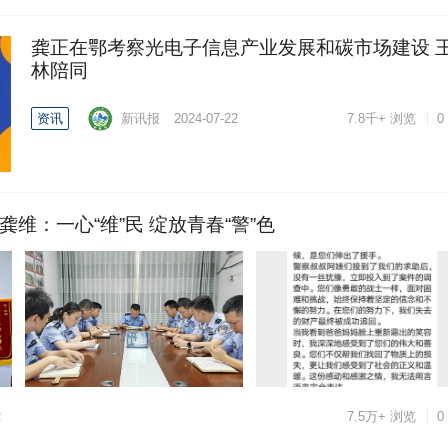
龚正在鄂考察光电子信息产业发展和碳市场建设 
林陪同
资讯
新讯报
2024-07-22
7.8千+
浏览
0
龚维：一心“维”民 绽放青春“警”色
2
7.5万+
浏览
0