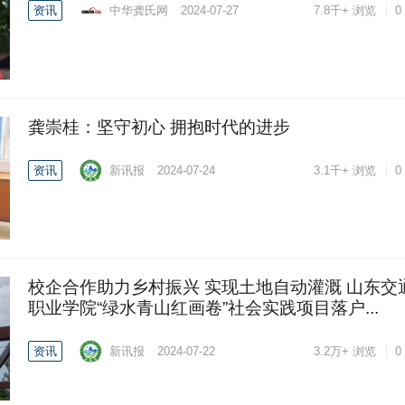
资讯
中华龚氏网
2024-07-27
7.8千+
浏览
0
龚崇桂：坚守初心 拥抱时代的进步
资讯
新讯报
2024-07-24
3.1千+
浏览
0
校企合作助力乡村振兴 实现土地自动灌溉 山东交
职业学院“绿水青山红画卷”社会实践项目落户...
资讯
新讯报
2024-07-22
3.2万+
浏览
0