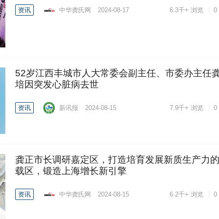
资讯
中华龚氏网
2024-08-17
6.3千+
浏览
0
52岁江西丰城市人大常委会副主任、市委办主任
培因突发心脏病去世
资讯
新讯报
2024-08-15
7.9千+
浏览
0
龚正市长调研嘉定区，打造培育发展新质生产力
载区，锻造上海增长新引擎
资讯
中华龚氏网
2024-08-15
6.2千+
浏览
0