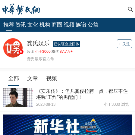
推荐
资讯
文化
机构
商圈
视频
族谱
公益
龚氏娱乐
+ 关注
已认证企业团体
阅读
小于3000
粉丝
87.7万+
龚氏娱乐官方号
全部
文章
视频
《安乐传》：但凡龚俊拉胯一点，都压不住
堪称“王炸”的男配们！
2023-08-13
小于3000
浏览