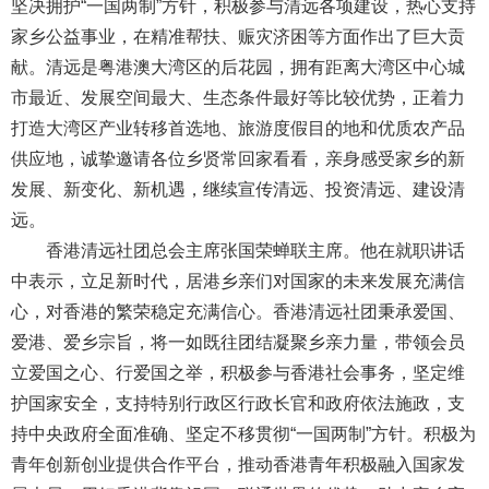
坚决拥护“一国两制”方针，积极参与清远各项建设，热心支持
家乡公益事业，在精准帮扶、赈灾济困等方面作出了巨大贡
献。清远是粤港澳大湾区的后花园，拥有距离大湾区中心城
市最近、发展空间最大、生态条件最好等比较优势，正着力
打造大湾区产业转移首选地、旅游度假目的地和优质农产品
供应地，诚挚邀请各位乡贤常回家看看，亲身感受家乡的新
发展、新变化、新机遇，继续宣传清远、投资清远、建设清
远。
香港清远社团总会主席张国荣蝉联主席。他在就职讲话
中表示，立足新时代，居港乡亲们对国家的未来发展充满信
心，对香港的繁荣稳定充满信心。香港清远社团秉承爱国、
爱港、爱乡宗旨，将一如既往团结凝聚乡亲力量，带领会员
立爱国之心、行爱国之举，积极参与香港社会事务，坚定维
护国家安全，支持特别行政区行政长官和政府依法施政，支
持中央政府全面准确、坚定不移贯彻“一国两制”方针。积极为
青年创新创业提供合作平台，推动香港青年积极融入国家发