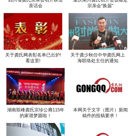
茶话会
宗亲会“换届”
关于龚氏网表彰名单已出炉!
关于龚少秋任中华龚氏网上
看这里!
海联络处主任的通知
湖南双峰龚氏宗珍公裔115年
本网关于文字（图片）新闻
的家谱梦圆啦！
稿件的投稿要求！