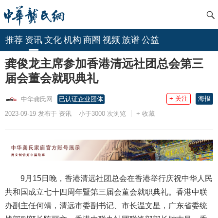
推荐
资讯
文化
机构
商圈
视频
族谱
公益
龚俊龙主席参加香港清远社团总会第三
届会董会就职典礼
+ 关注
海报
中华龚氏网
已认证企业团体
2023-09-19 发布于 资讯
小于3000
次浏览
+ 收藏
9月15日晚，香港清远社团总会在香港举行庆祝中华人民
共和国成立七十四周年暨第三届会董会就职典礼。香港中联
办副主任何靖，清远市委副书记、市长温文星，广东省委统