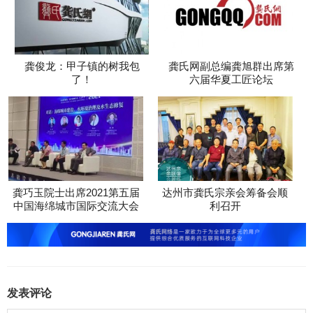
龚俊龙：甲子镇的树我包
龚氏网副总编龚旭群出席第
了！
六届华夏工匠论坛
龚巧玉院士出席2021第五届
达州市龚氏宗亲会筹备会顺
中国海绵城市国际交流大会
利召开
发表评论