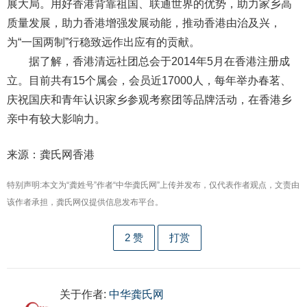
展大局。用好香港背靠祖国、联通世界的优势，助力家乡高
质量发展，助力香港增强发展动能，推动香港由治及兴，
为“一国两制”行稳致远作出应有的贡献。
据了解，香港清远社团总会于2014年5月在香港注册成
立。目前共有15个属会，会员近17000人，每年举办春茗、
庆祝国庆和青年认识家乡参观考察团等品牌活动，在香港乡
亲中有较大影响力。
来源：龚氏网香港
特别声明:本文为“龚姓号”作者“中华龚氏网”上传并发布，仅代表作者观点，文责由
该作者承担，龚氏网仅提供信息发布平台。
2
赞
打赏
关于作者:
中华龚氏网