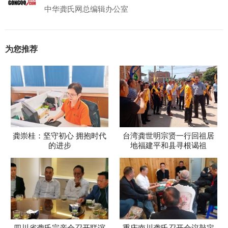
中华龚氏网总编辑办公室
为您推荐
龚崇桂：坚守初心 拥抱时代
台湾龚世明宗贤一行回祖居
的进步
地福建平和县寻根谒祖
四川省龚氏宗亲会召开联谊
重庆南川龚氏召开会议敲定