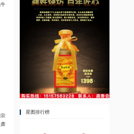
把牛
星图排行榜
的宗
长龚