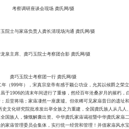
考察调研座谈会现场 龚氏网/摄
玉院士与家庙负责人龚长清现场沟通 龚氏网/摄
龚龙泉主席、龚巧玉院士考察团合影 龚氏网/摄
龚巧玉院士考察团一行 龚氏网/摄
二年（999年），宋真宗皇帝有感于颖公功业，允其以候爵之荣
虽于1906的清末年间进行了重修，然经百年沧桑岁月的摧朽，
墙；后堂将塌；家庙凄然一座废墟。但依稀可见家庙昔日的遗址
龚氏历史文化研究院批准发出举全族之力重建，全国龚氏族人从几人
至全国族人，慷慨解囊出资。中华龚氏家庙谒祖暨中华龚氏家庙
建的家庙管理委员会集体，实行统一经营和管理！并借家庙风水