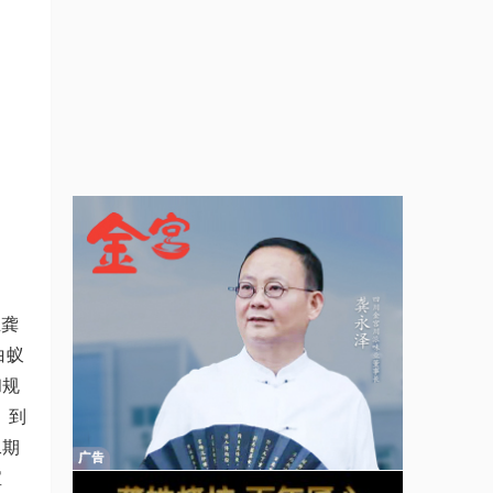
立龚
白蚁
和规
、到
二期
宝