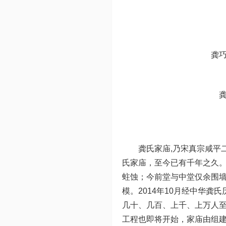
龚巧
龚氏家庙,乃宋真宗咸平
氏家庙，至今已有千年之久。
蛀蚀；今前堂与中堂仅余围
模。2014年10月经中华
几十、几百、上千、上万人
工程也即将开始，家庙由组