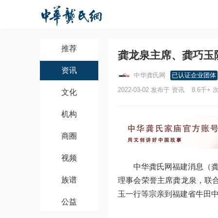
推荐
龚龙泉主席、龚巧玉
资讯
中华龚氏网
已认证企业团体
2022-03-02 发布于 资讯
8.6千+
文化
机构
商圈
视频
中华龚氏网福建消息（龚
族谱
理事会荣誉主席龚龙泉，联
玉一行等宗亲到福建省牛田
公益