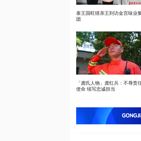
泰王国旺猜亲王到访金宫味业
团
「龚氏人物」龚红兵：不辱责
使命 续写忠诚担当