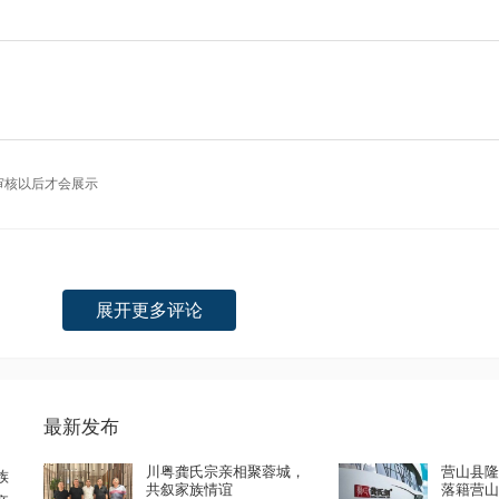
审核以后才会展示
展开更多评论
最新发布
川粤龚氏宗亲相聚蓉城，
营山县
族
共叙家族情谊
落籍营山6