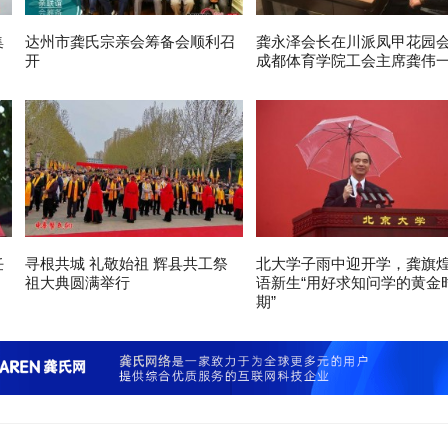
集
达州市龚氏宗亲会筹备会顺利召
龚永泽会长在川派凤甲花园
开
成都体育学院工会主席龚伟
任
寻根共城 礼敬始祖 辉县共工祭
北大学子雨中迎开学，龚旗
祖大典圆满举行
语新生“用好求知问学的黄金
期”