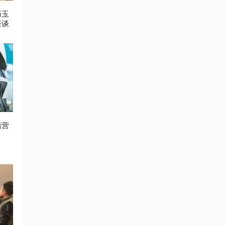
巧玉
座谈
籍营