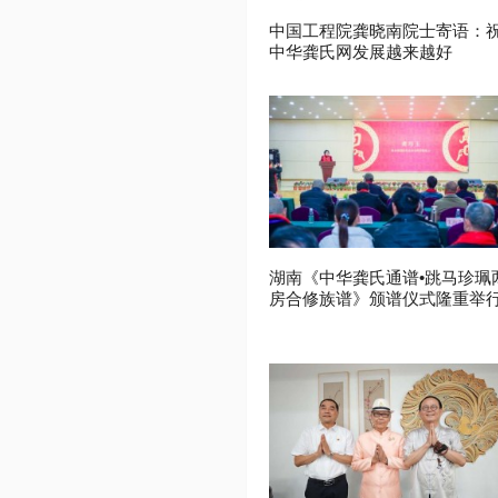
中国工程院龚晓南院士寄语：
中华龚氏网发展越来越好
湖南《中华龚氏通谱•跳马珍珮
房合修族谱》颁谱仪式隆重举