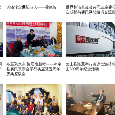
祝
沉痛悼念世纪老人——龚德智
世界和谐基金会共同主席龚
在成都与龚氏网总编辑交流
两
冬至聚宗亲 换届启新程——泸定
营山县隆重举行龚谅宦游落
行
县龚氏宗亲会举行换届暨五周年
山600周年纪念活动
庆典座谈会