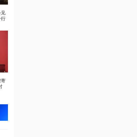
会见
一行
煌寄
时