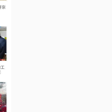
开宗
谱工
展