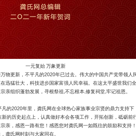
一元复始 万象更新
万物更新，不平凡的2020年已过去。伟大的中国共产党带领人
正在迅猛壮大，科技进步国家富强人民幸福。在这太平盛世我们
宗亲组织蓬勃发展，寻根祭祖,不忘根本,修复祠堂,牢记祖恩。
不平凡的2020年里，龚氏网在全球热心家族事业宗贤的鼎力支持下
站在新的历史起点上，认真做好本会各项工作，开拓创新，砥砺前
氏宗亲，感恩一路有您！感恩您对龚氏网一如既往的鼓励和支持
来，龚氏网时刻与大家同在。