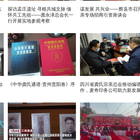
志
探访孟庄遗址 寻根共城文脉 缅
谋发展 共兴业——辉县市召
怀共工先祖——龚永泽总会长一
亲专场招商引资座谈会
行开展实地参观考察
如
《中华龚氏通谱·贵州贵阳卷》序
四川省龚氏宗亲总会推动编
作，麦奇印务公司助力新发