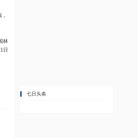
福，
国林
31日
。
七日头条