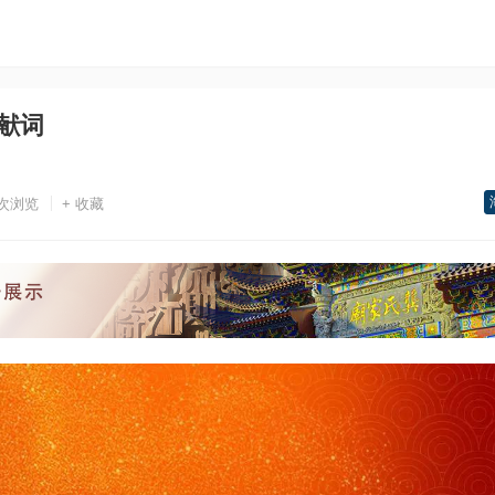
年献词
次浏览
+ 收藏