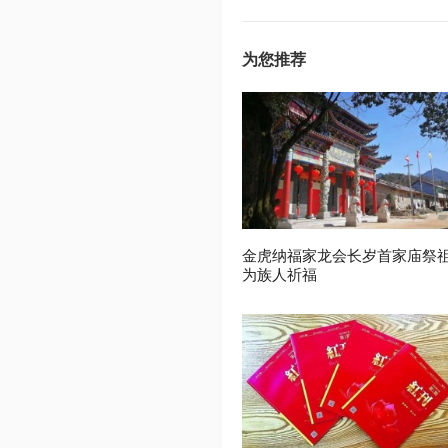
为您推荐
金虎纳福家龙会长岁首家庙祭
为族人祈福