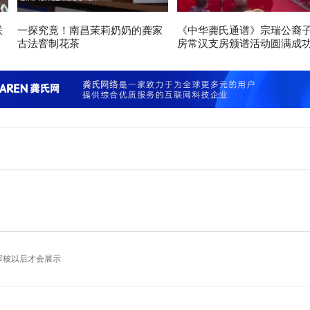
联
一探究竟！南昌茉莉奶奶的龚家
《中华龚氏通谱》宗瑞公裔
古法窨制花茶
房常汉支房颁谱活动圆满成
审核以后才会展示