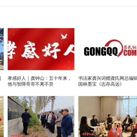
祖
孝感好人｜龚钟山：五十年来，
书法家龚兴词赠龚氏网总编
他与智障哥哥不离不弃
国林墨宝《志存高远》