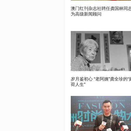
澳门红刊杂志社聘任龚国林同
为高级新闻顾问
岁月鉴初心 “老阿姨”龚全珍的“
荷人生”