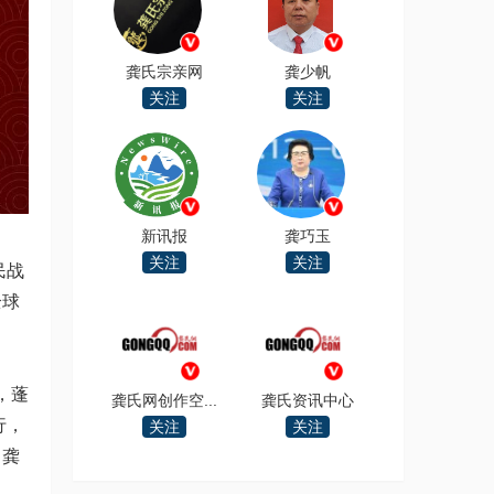
龚氏宗亲网
龚少帆
关注
关注
新讯报
龚巧玉
关注
关注
民战
全球
，蓬
龚氏网创作空...
龚氏资讯中心
行，
关注
关注
！龚