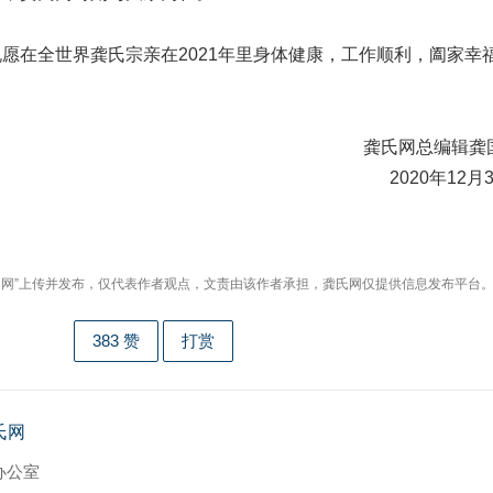
愿在全世界龚氏宗亲在2021年里身体健康，工作顺利，阖家幸
！
龚氏网总编辑龚
2020年12月
龚氏网”上传并发布，仅代表作者观点，文责由该作者承担，龚氏网仅提供信息发布平台
383
赞
打赏
氏网
办公室