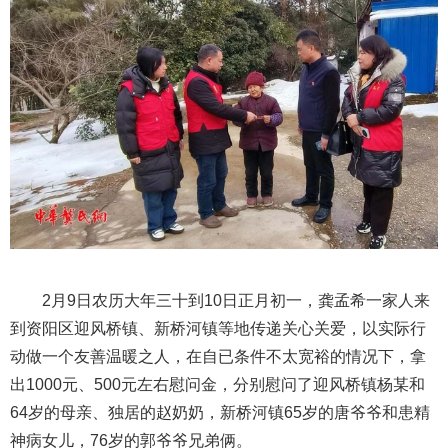
2月9日农历大年三十到10日正月初一，龚孟希一家人来
到资阳区迎风桥镇、新桥河镇等地传递关心关爱，以实际行
动做一个友善温暖之人，在自已条件不太宽裕的情况下，拿
出1000元、500元左右慰问金，分别慰问了迎风桥镇杨某和
64岁的母亲、独居的赵奶奶，新桥河镇65岁的唐爷爷和患精
神病女儿，76岁的郭爷爷兄弟俩。