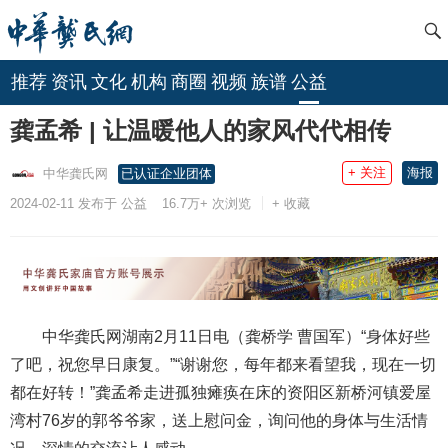
推荐
资讯
文化
机构
商圈
视频
族谱
公益
龚孟希 | 让温暖他人的家风代代相传
+ 关注
海报
中华龚氏网
已认证企业团体
2024-02-11 发布于 公益
16.7万+
次浏览
+ 收藏
中华龚氏网湖南2月11日电（龚桥学 曹国军）“身体好些
了吧，祝您早日康复。”“谢谢您，每年都来看望我，现在一切
都在好转！”龚孟希走进孤独瘫痪在床的资阳区新桥河镇爱屋
湾村76岁的郭爷爷家，送上慰问金，询问他的身体与生活情