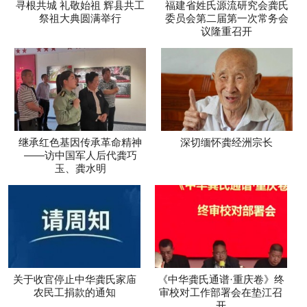
寻根共城 礼敬始祖 辉县共工
福建省姓氏源流研究会龚氏
祭祖大典圆满举行
委员会第二届第一次常务会
议隆重召开
继承红色基因传承革命精神
深切缅怀龚经洲宗长
——访中国军人后代龚巧
玉、龚水明
关于收官停止中华龚氏家庙
《中华龚氏通谱·重庆卷》终
农民工捐款的通知
审校对工作部署会在垫江召
开