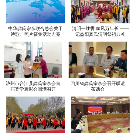
中华龚氏宗亲联合总会关于
清明一炷香 家风万年长 ——
诗歌、照片征集活动方案
记益阳龚氏清明祭祖典礼
泸州市合江县龚氏宗亲会首
四川省龚氏宗亲会召开联谊
届奖学表彰会圆满召开
茶话会