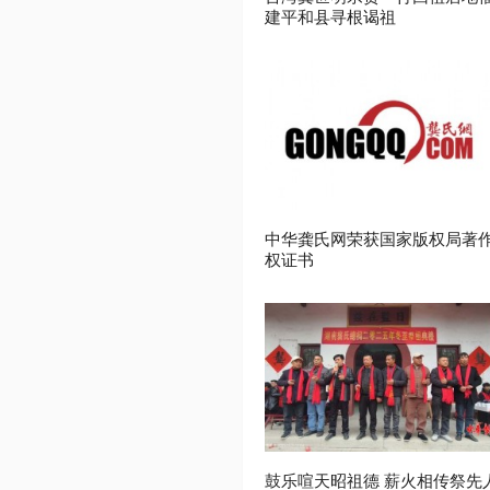
建平和县寻根谒祖
中华龚氏网荣获国家版权局著
权证书
鼓乐喧天昭祖德 薪火相传祭先