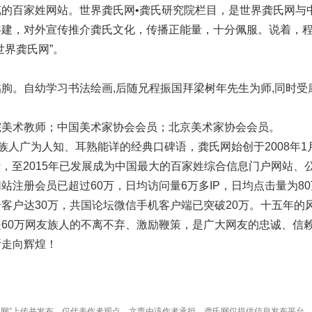
的百家姓网站。世界龚氏网•龚氏研究院栏目，是世界龚氏网与
共建，对外宣传推介龚氏文化，传播正能量，十分佩服。说着，
世界龚氏网”。
朐。自幼学习书法绘画,后随兄程振国拜梁树年先生为师,同时受
院美术教师；中国美术家协会会员；北京美术家协会会员。
氏族人广为人知、耳熟能详的经典口碑语，龚氏网始创于2008年1
设计，至2015年已发展成为中国最大的百家姓综合信息门户网站、
站注册会员已超过60万，日均访问量6万多IP，日均点击量为80
客户达30万，共国论坛微信手机客户端已突破20万。十五年的
60万网友族人的不离不弃、激励鞭策，是广大网友的忠诚、信
断走向辉煌！
龚氏网”上传并发布，仅代表作者观点，文责由该作者承担，龚氏网仅提供信息发布平台