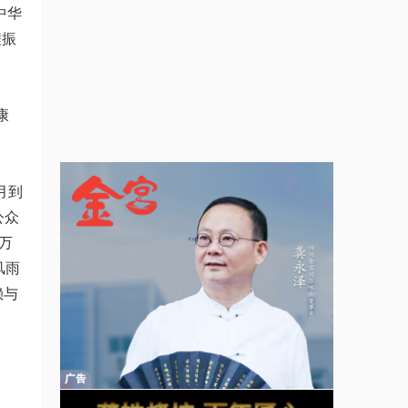
中华
程振
康
月到
公众
万
风雨
赖与
。