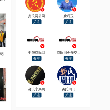
龚氏网公司
龚巧玉
关注
关注
中华龚氏网
龚氏网创作空...
 记
关注
关注
龚氏宗亲网
龚氏周刊
关注
关注