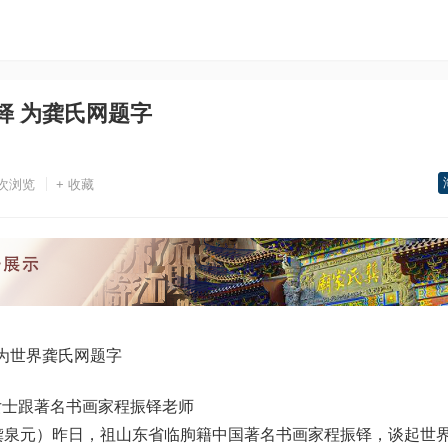
铎 为龚氏网题字
次浏览
+ 收藏
为世界龚氏网题字
女士跟著名书画家程振铎老师
龚泉元）昨日，祖山东省临朐籍中国著名
书画家
程振铎，谈起世