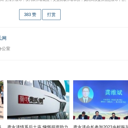
383
赞
打赏
氏网
办公室
福
龚永泽情系后土庙 慷慨捐资助力
龚永泽会长参加2023乡村振