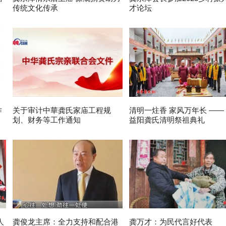
传统文化传承
才论坛
作
关于审计中華龚氏家庙工程规
清明一炷香 家风万年长 ——
划、财务等工作通知
益阳龚氏清明祭祖典礼
人
龚俊龙主席：全力支持和配合港
龚万才：为民代言好代表