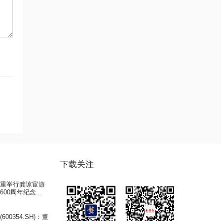
下载关注
隆重举行龚谅宦游
00周年纪念...
600354.SH)：董