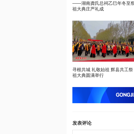
——湖南龚氏总祠乙巳年冬至
祖大典庄严礼成
寻根共城 礼敬始祖 辉县共工祭
祖大典圆满举行
发表评论