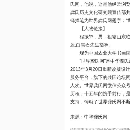
氏网，他说，这是他经常浏览
龚氏历史文化研究院宣传部
铎挥笔为世界龚氏网题字：“
【人物链接】
程振铎，男，祖籍山东临
殷,白雪石先生指导。
现为中国农业大学书画
“世界龚氏网”是中华龚
2013年3月20日重新改版
服务平台，旗下的共国论坛网
人次。世界龚氏网微信公众号
历程，十五年的携手前行，是
支持，铸就了世界龚氏网不
来源：中华龚氏网
特别声明:本文为“龚姓号”作者“中华