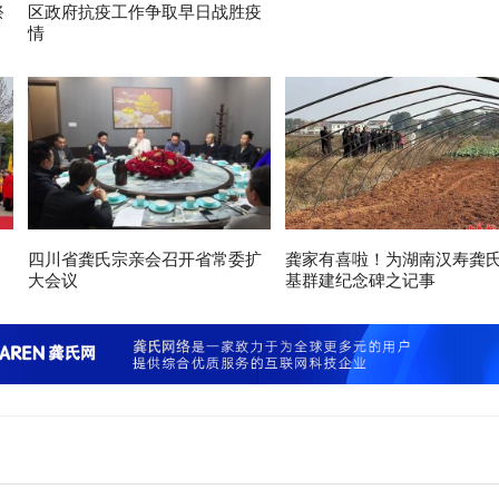
祭
区政府抗疫工作争取早日战胜疫
情
四川省龚氏宗亲会召开省常委扩
龚家有喜啦！为湖南汉寿龚
大会议
基群建纪念碑之记事