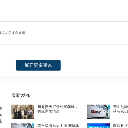
审核以后才会展示
展开更多评论
最新发布
川粤龚氏宗亲相聚蓉城，
营山县
族
共叙家族情谊
落籍营山6
亲
主
龚永泽情系后土庙 慷慨捐
敦煌种业(