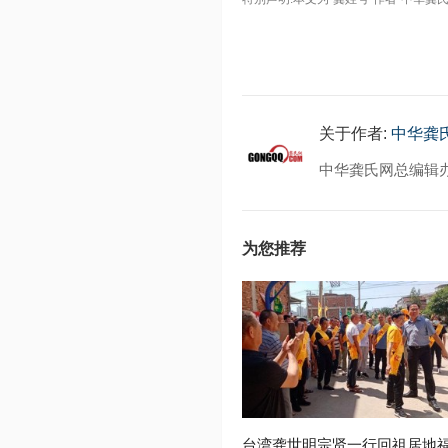
关于作者:
中华龚
中华龚氏网总编辑
为您推荐
台湾龚世明宗贤一行回祖居地